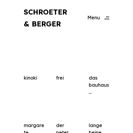
SCHROETER
Menu
& BERGER
Close
kinoki
frei
das
bauhaus
…
margare
der
lange
te
peter
beine